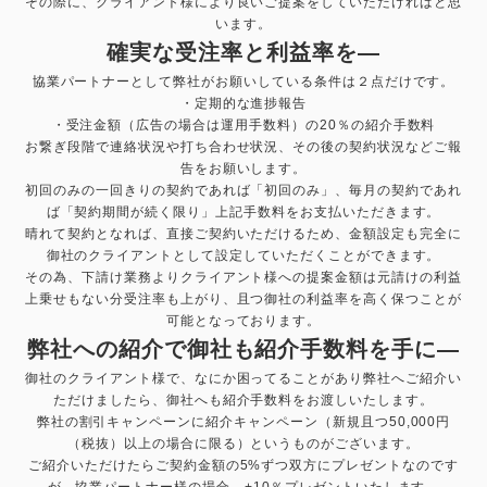
その際に、クライアント様により良いご提案をしていただければと思
います。
確実な受注率と利益率を—
協業パートナーとして弊社がお願いしている条件は２点だけです。
・定期的な進捗報告
・受注金額（広告の場合は運用手数料）の20％の紹介手数料
お繋ぎ段階で連絡状況や打ち合わせ状況、その後の契約状況などご報
告をお願いします。
初回のみの一回きりの契約であれば「初回のみ」、毎月の契約であれ
ば「契約期間が続く限り」上記手数料をお支払いただきます。
晴れて契約となれば、直接ご契約いただけるため、金額設定も完全に
御社のクライアントとして設定していただくことができます。
その為、下請け業務よりクライアント様への提案金額は元請けの利益
上乗せもない分受注率も上がり、且つ御社の利益率を高く保つことが
可能となっております。
弊社への紹介で御社も紹介手数料を手に—
御社のクライアント様で、なにか困ってることがあり弊社へご紹介い
ただけましたら、御社へも紹介手数料をお渡しいたします。
弊社の割引キャンペーンに紹介キャンペーン（新規且つ50,000円
（税抜）以上の場合に限る）というものがございます。
ご紹介いただけたらご契約金額の5%ずつ双方にプレゼントなのです
が、協業パートナー様の場合、+10％プレゼントいたします。