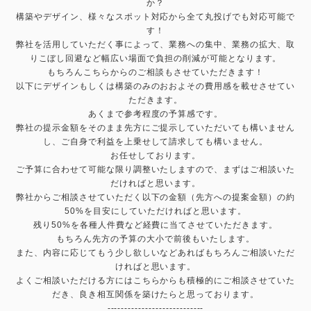
か？
構築やデザイン、様々なスポット対応から全て丸投げでも対応可能で
す！
弊社を活用していただく事によって、業務への集中、業務の拡大、取
りこぼし回避など幅広い場面で負担の削減が可能となります。
もちろんこちらからのご相談もさせていただきます！
以下にデザインもしくは構築のみのおおよその費用感を載せさせてい
ただきます。
あくまで参考程度の予算感です。
弊社の提示金額をそのまま先方にご提示していただいても構いません
し、ご自身で利益を上乗せして請求しても構いません。
お任せしております。
ご予算に合わせて可能な限り調整いたしますので、まずはご相談いた
だければと思います。
弊社からご相談させていただく以下の金額（先方への提案金額）の約
50%を目安にしていただければと思います。
残り50%を各種人件費など経費に当てさせていただきます。
もちろん先方の予算の大小で前後もいたします。
また、内容に応じてもう少し欲しいなどあればもちろんご相談いただ
ければと思います。
よくご相談いただける方にはこちらからも積極的にご相談させていた
だき、良き相互関係を築けたらと思っております。
----------------------------