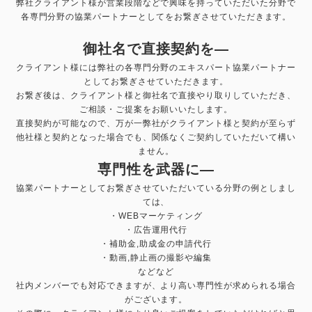
弊社クライアント様が営業段階などで興味を持っていただいた分野で
各専門分野の協業パートナーとしてをお繋ぎさせていただきます。
御社名で直接契約を—
クライアント様には弊社の各専門分野のエキスパート協業パートナー
としてお繋ぎさせていただきます。
お繋ぎ後は、クライアント様と御社名で直接やり取りしていただき、
ご相談・ご提案をお願いいたします。
直接契約が可能なので、万が一弊社がクライアント様と契約が至らず
他社様と契約となった場合でも、関係なくご契約していただいて構い
ません。
専門性を武器に—
協業パートナーとしてお繋ぎさせていただいている分野の例としまし
ては、
・WEBマーケティング
・広告運用代行
・補助金,助成金の申請代行
・動画,静止画の撮影や編集
などなど
社内メンバーでも対応できますが、より高い専門性が求められる場合
がございます。