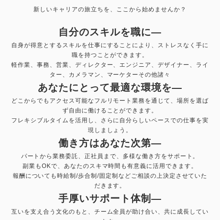
新しいキャリアの旅立ちを、ここから始めませんか？
自分のスキルを職に—
自身が得意とするスキルを仕事にすることにより、ストレスなく手に
職を持つことができます。
軽作業、事務、営業、ディレクター、エンジニア、デザイナー、ライ
ター、カメラマン、マーケターその他諸々
あなたにとって最適な環境を—
どこからでもアクセス可能なフルリモート業務を通じて、場所を選ば
ず自由に働けることができます。
フレキシブルタイムを活用し、さらに自分らしいペースでの仕事を実
現しましょう。
働き方はあなた次第—
パートから業務委託、正社員まで、多様な働き方をサポート。
副業もOKで、あなたのスキマ時間も有意義に活用できます。
報酬についても時給制/歩合制/固定制などご相談の上決定させていた
だきます。
手厚いサポート体制—
互いを支え合う文化のもと、チーム全員が助け合い、共に成長してい